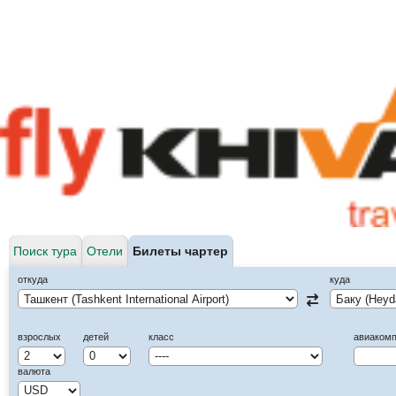
Поиск тура
Отели
Билеты чартер
откуда
куда
взрослых
детей
класс
авиаком
валюта